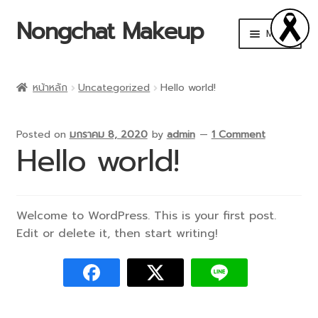
Nongchat Makeup
Menu
CHAT Cosmetics
หน้าหลัก
Uncategorized
Hello world!
THA by Nongchat
Posted on
มกราคม 8, 2020
by
admin
—
1 Comment
Browit by Nongchat
Hello world!
Other Brands
Welcome to WordPress. This is your first post.
Shop
Edit or delete it, then start writing!
Makeup Art Academy
Account details