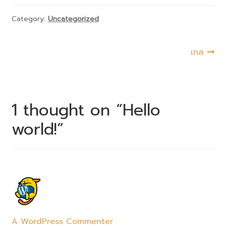
0 items
฿0.00
Category:
Uncategorized
เทส
1 thought on “
Hello
world!
”
A WordPress Commenter