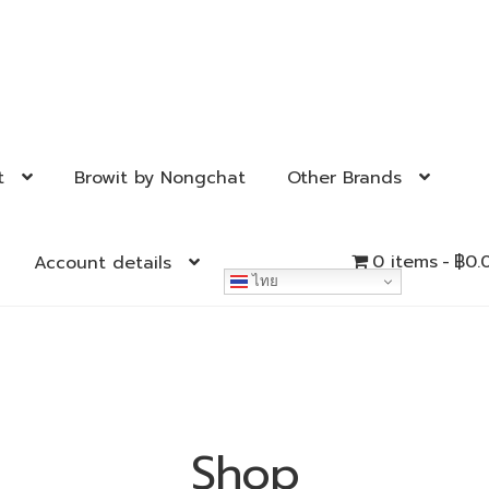
t
Browit by Nongchat
Other Brands
0 items
฿0.
Account details
ไทย
Shop