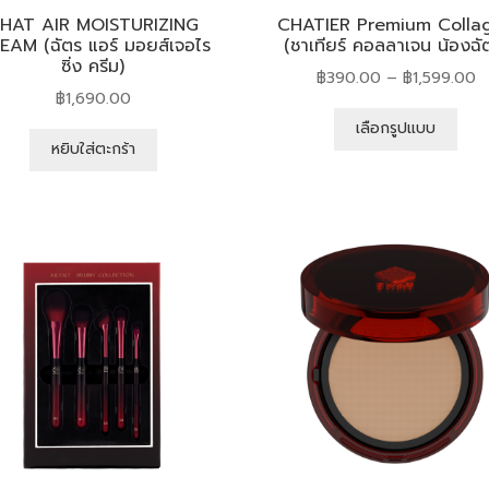
HAT AIR MOISTURIZING
CHATIER Premium Colla
EAM (ฉัตร แอร์ มอยส์เจอไร
(ชาเทียร์ คอลลาเจน น้องฉั
ซิ่ง ครีม)
฿
390.00
–
฿
1,599.00
฿
1,690.00
เลือกรูปแบบ
หยิบใส่ตะกร้า