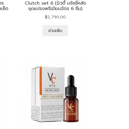
ตร
Clutch set 6 (บิวตี้ บรัชชี่คลัช
เซ็ต
ชุดแปรงพรีเมียมฉัตร 6 ชิ้น)
฿
2,790.00
อ่านเพิ่ม