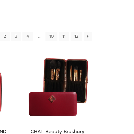
2
3
4
…
10
11
12
AND
CHAT Beauty Brushury