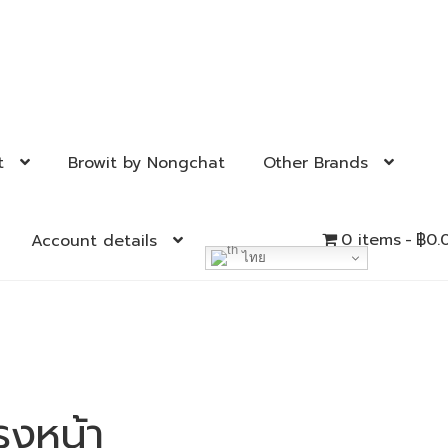
t
Browit by Nongchat
Other Brands
0 items
฿0.
Account details
ไทย
รงหน้า