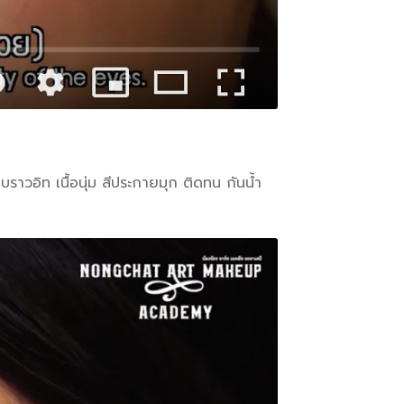
อิท เนื้อนุ่ม สีประกายมุก ติดทน กันน้ำ