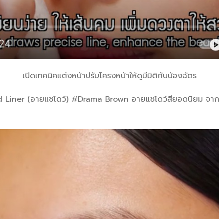
เปิดเทคนิคแต่งหน้าปรับโครงหน้าให้ดูมีมิติกับน้องฉัตร
 Liner (อายแชโดว์) #Drama Brown อายแชโดว์สียอดนิยม จากบราว