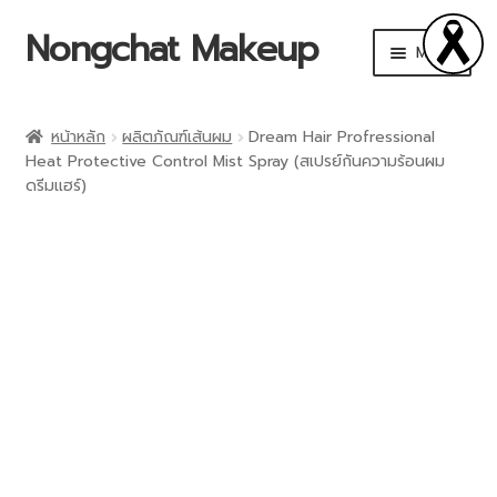
Nongchat Makeup
Menu
CHAT Cosmetics
หน้าหลัก
ผลิตภัณฑ์เส้นผม
Dream Hair Profressional
Heat Protective Control Mist Spray (สเปรย์กันความร้อนผม
THA by Nongchat
ดรีมแฮร์)
Browit by Nongchat
Other Brands
Shop
Makeup Art Academy
Account details