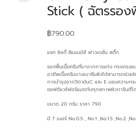
Stick ( ฉัตรรองพื
🔍
฿
790.00
แชท ซิลกี้ ซีแอนด์อี ฟาวเดชั่น สติ๊ก
รองพื้นเนื้อครีมที่มาจากการแท่ง ทรงตรงแบ
อาขีพเนื้อครีมบางเบาซึมผิวได้สามารถช่ว
การบำรุงจากวิตามินC และ E มอบความกระจ
ซอฟต์แวร์ฟอร์แมตกับทุกสภาพผิวการันตีโด
ขนาด 20 กรัม ราคา 790
มี 7 เบอร์ No.0.5 , No.1 ,No.1.5 ,No.2 ,No