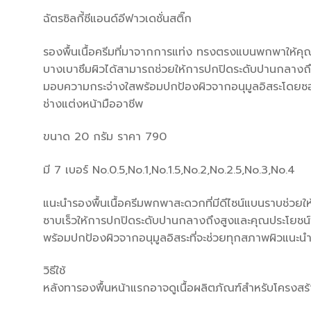
ฉัตรซิลกี้ซีแอนด์อีฟาวเดชั่นสติ๊ก
รองพื้นเนื้อครีมที่มาจากการแท่ง ทรงตรงแบนพกพาให้คุณแต
บางเบาซึมผิวได้สามารถช่วยให้การปกปิดระดับปานกลางถ
มอบความกระจ่างใสพร้อมปกป้องผิวจากอนุมูลอิสระโดยซ
ช่างแต่งหน้ามืออาชีพ
ขนาด 20 กรัม ราคา 790
มี 7 เบอร์ No.0.5,No.1,No.1.5,No.2,No.2.5,No.3,No.4
แนะนำรองพื้นเนื้อครีมพกพาสะดวกที่มีดีไซน์แบนราบช่วยให
ซาบเร็วให้การปกปิดระดับปานกลางถึงสูงและคุณประโยชน์
พร้อมปกป้องผิวจากอนุมูลอิสระที่จะช่วยทุกสภาพผิวแนะน
วิธีใช้
หลังทารองพื้นหน้าแรกอาจดูเนื้อผลิตภัณฑ์สำหรับโครงส