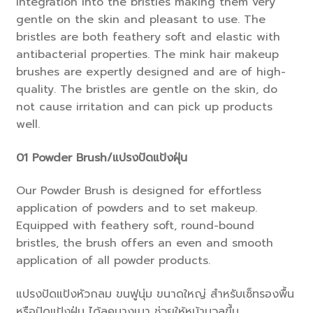
integration into the bristles making them very
gentle on the skin and pleasant to use. The
bristles are both feathery soft and elastic with
antibacterial properties. The mink hair makeup
brushes are expertly designed and are of high-
quality. The bristles are gentle on the skin, do
not cause irritation and can pick up products
well.
01
Powder Brush/แปรงปัดแป้งฝุ่น
Our Powder Brush is designed for effortless
application of powders and to set makeup.
Equipped with feathery soft, round-bound
bristles, the brush offers an even and smooth
application of all powder products.
แปรงปัดแป้งหัวกลม ขนฟูนุ่ม ขนาดใหญ่ สำหรับเซ็ทรองพื้น
หรือปัดแป้งฝุ่น ได้ลุคบางเบา ช่วยให้หน้านวลขึ้น