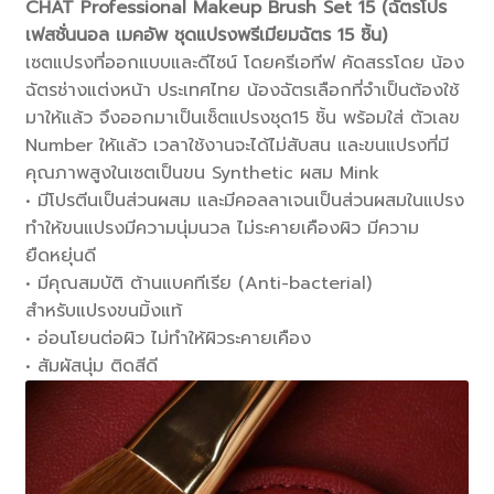
CHAT Professional Makeup Brush Set 15 (ฉัตรโปร
เฟสชั่นนอล เมคอัพ ชุดแปรงพรีเมียมฉัตร 15 ชิ้น)
เซตแปรงที่ออกแบบและดีไซน์ โดยครีเอทีฟ คัดสรรโดย น้อง
ฉัตรช่างแต่งหน้า ประเทศไทย น้องฉัตรเลือกที่จำเป็นต้องใช้
มาให้แล้ว จึงออกมาเป็นเซ็ตแปรงชุด15 ชิ้น พร้อมใส่ ตัวเลข
Number ให้แล้ว เวลาใช้งานจะได้ไม่สับสน และขนแปรงที่มี
คุณภาพสูงในเซตเป็นขน Synthetic ผสม Mink
• มีโปรตีนเป็นส่วนผสม และมีคอลลาเจนเป็นส่วนผสมในแปรง
ทำให้ขนแปรงมีความนุ่มนวล ไม่ระคายเคืองผิว มีความ
ยืดหยุ่นดี
• มีคุณสมบัติ ต้านแบคทีเรีย (Anti-bacterial)
สำหรับแปรงขนมิ้งแท้
• อ่อนโยนต่อผิว ไม่ทำให้ผิวระคายเคือง
• สัมผัสนุ่ม ติดสีดี