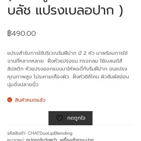
บลัช แปรงเบลอปาก )
฿
490.00
แปรงสำรับการใช้บริเวณริมฝีปาก มี 2 หัว มาพร้อมการใช้
งานที่หลากหลาย ฝั่งหัวแปรงขน ทรงกลม ใช้เบลนด์สี
ลิปสติก หัวแปรงออกแบบมาให้พอดีกับริมฝีปาก ขนแปรง
คุณภาพสูง ไม่ระคายเคืองผิว ฝั่งหัวซิลิโคน ผิวสัมผัสอ่อน
นุ่มดั่งปลายนิ้ว
สินค้าหมดแล้ว
กดถูกใจ
รหัสสินค้า:
CHATDuoLipBlending
หมวดหมู่:
อุปกรณ์แต่งหน้า
,
เครื่องสำอาง-ปาก