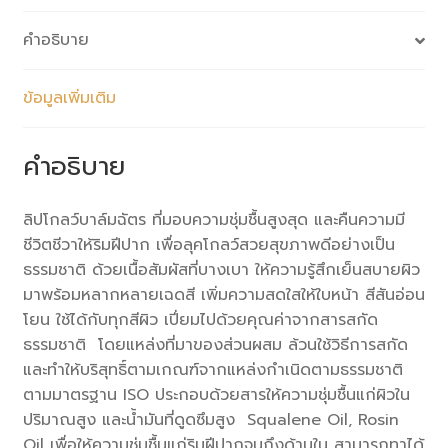
คำอธิบาย
ข้อมูลเพิ่มเติม
คำอธิบาย
ลิปโกลว์บาล์มฉัตร ที่มอบความชุ่มชื้นสูงสุด และคืนความมี
ชีวิตชีวาให้ริมฝีปาก เพื่อลุคโกลว์สวยสุขภาพดีอย่างเป็น
ธรรมชาติ ด้วยเนื้อสัมผัสที่บางเบา ให้ความรู้สึกเย็นสบายผิว
มาพร้อมหลากหลายเฉดสี เพิ่มความสดใสให้ใบหน้า สีสันอ่อน
โยน ใช้ได้กับทุกสีผิว เปี่ยมไปด้วยคุณค่าจากสารสกัด
ธรรมชาติ โดยแหล่งที่มาของส่วนผสม ล้วนใช้วิธีการสกัด
และทำให้บริสุทธิ์ตามเกณฑ์จากแหล่งกำเนิดตามธรรมชาติ
ตามมาตรฐาน ISO ประกอบด้วยสารให้ความชุ่มชื้นแก่ผิวใน
ปริมาณสูง และน้ำมันที่ดูดซึมสูง Squalene Oil, Rosin
Oil เพื่อให้ความชุ่มชื้นแก่ริมฝีปากจนถึงด้านใน สามารถทาได้