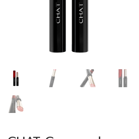
0 items
฿0.00