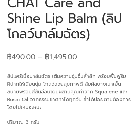
CHAT Care and
Shine Lip Balm (ลิป
โกลว์บาล์มฉัตร)
฿
490.00
–
฿
1,495.00
ลิปแคร์เนื้อบาล์มฉัตร เติมความชุ่มชื้นล้ำลึก พร้อมฟื้นฟูริม
ฝีปากให้เนียนนุ่ม โกลว์สวยสุขภาพดี สัมผัสบางเบาเย็น
สบายพร้อมสีสันอ่อนโยนผสานคุณค่าจาก Squalene และ
Rosin Oil จากธรรมชาติทาได้ทุกวัน ซ้ำได้บ่อยตามต้องการ
โดยไม่เหนอะหนะ
ปริมาณ 3 กรัม