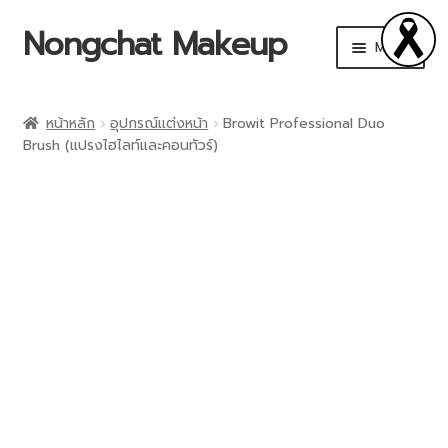
Nongchat Makeup
Menu
CHAT Cosmetics
หน้าหลัก
อุปกรณ์แต่งหน้า
Browit Professional Duo
Brush (แปรงไฮไลท์และคอนทัวร์)
THA by Nongchat
Browit by Nongchat
Other Brands
Shop
Makeup Art Academy
Account details