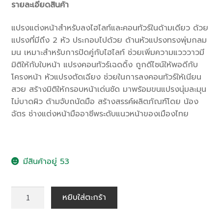
รายละเอียดสินค้า
แปรงแต่งหน้าสำหรับลงไฮไลท์และคอนทัวร์ในด้ามเดียว ด้วย
แปรงที่มีถึง 2 หัว ประกอบไปด้วย ด้านหัวแปรงทรงพุ่มกลม
มน เหมาะสำหรับการปัดคู่กับไฮไลท์ ช่วยเพิ่มความแวววาวมี
มิติให้กับใบหน้า แปรงคอนทัวร์เฉดดิ้ง ถูกดีไซน์ให้พอดีกับ
โครงหน้า หัวแปรงตัดเฉียง ช่วยในการลงคอนทัวร์ให้เนียน
สวย สร้างมิติให้กรอบหน้าเด่นชัด มาพร้อมขนแปรงนุ่มละมุน
ไม่บาดผิว ด้ามจับถนัดมือ สร้างสรรค์ผลิตภัณฑ์โดย น้อง
ฉัตร ช่างแต่งหน้ามืออาชีพระดับแนวหน้าของเมืองไทย
มีสินค้าอยู่ 53
หยิบใส่ตะกร้า