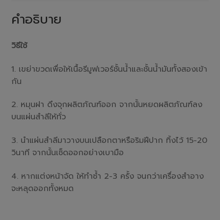
คำอธิบาย
วิธีใช้
1. เขย่าขวดเพื่อให้เนื้อรีมูฟเวอร์ชั้นน้ำและชั้นน้ำมันทั้งสองเข้า
กัน
2. หมุนฝา ดึงจุกผลิตภัณฑ์ออก จากนั้นหยดผลิตภัณฑ์ลง
บนแผ่นสำลีให้ทั่ว
3. นำแผ่นสำลีมาวางบนเปลือกตาหรือริมฝีปาก ทิ้งไว้ 15-20
วินาที จากนั้นเช็ดออกอย่างเบามือ
4. หากแต่งหน้าจัด ให้ทำซ้ำ 2-3 ครั้ง จนกว่าเครื่องสำอาง
จะหลุดออกทั้งหมด