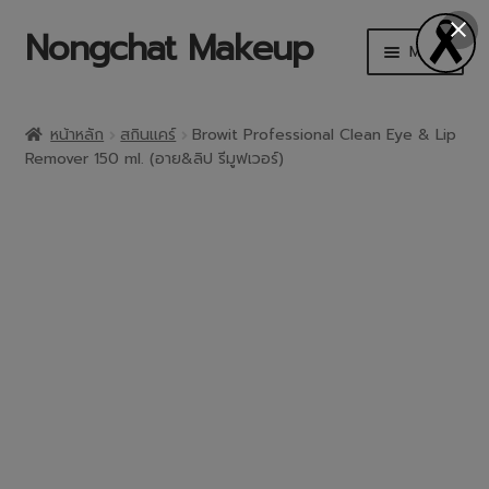
Nongchat Makeup
Menu
CHAT Cosmetics
หน้าหลัก
สกินแคร์
Browit Professional Clean Eye & Lip
Remover 150 ml. (อาย&ลิป รีมูฟเวอร์)
THA by Nongchat
Browit by Nongchat
Other Brands
Shop
Makeup Art Academy
Account details