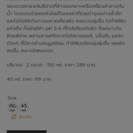
รอบดวงตาและริมฝีปากที่ล้างออกยากหรือเครื่องสำอางกัน
น้ำ โดดเด่นด้วยเทคโนโลยีไมเซลล่าที่ช่วยบำรุงอย่างล้ำลึก
และไม่ก่อให้เกิดการระคายเคืองผิว คงความชุ่มชื่น ไม่ทำให้ผิว
แห้งตึง ทั้งยังมีค่า pH 5-6 ที่ใกล้เคียงกับผิว จึงเหมาะกับ
ผิวแพ้ง่าย ผสานสารสกัดจากโจโจ้บาออยล์, ขมิ้นชัน และใบ
บัวบก ที่มีสารต้านอนุมูลอิสระ ทำให้ผิวเนียนนุ่มชุ่มชื่น เผยผิว
สดชื่น สะอาดใสหมดจด
บริมาณ 2 ขนาด : 150 ml. ราคา 289 บาท,
45 ml. ราคา 119 บาท
Size
150
45
ml.
ml.
ล้างค่า