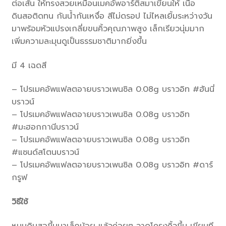
ต่อเส้น ให้ทรงสวยเหมือนเมคอัพอาร์ติสมาเขียนให้ เนื้อ
ดินสอติดทน กันน้ำกันเหงื่อ สีไม่ดรอป ไม่ไหลเยิ้มระหว่างวัน
มาพร้อมหัวแปรงเกลี่ยขนคิ้วคุณภาพสูง เล็กเรียวนุ่มมาก
เพิ่มความละมุนดูเป็นธรรมชาติมากยิ่งขึ้น
มี 4 เฉดสี
– โปรเมคอัพแฟลตอายบราวเพนซิล 0.08g บราวอิท #ฮันนี่
บราวน์
– โปรเมคอัพแฟลตอายบราวเพนซิล 0.08g บราวอิท
#มะฮอกกานีบราวน์
– โปรเมคอัพแฟลตอายบราวเพนซิล 0.08g บราวอิท
#แซนด์สโตนบราวน์
– โปรเมคอัพแฟลตอายบราวเพนซิล 0.08g บราวอิท #ดาร์
กรูฟ
วิธีใช้
หมุนดินสอขึ้นมาเล็กน้อย แล้วค่อยๆ วาดโครงคิ้วขึ้น เขียนที