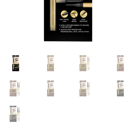
0 items
฿0.00