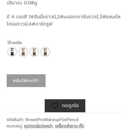
ปริมาณ 0.08g
มี 4 เฉดสี 1#ฮันนี่บราวน์,2#มะฮอกกานีบราวน์,3#แซนด์ส
โตนบราวน์,4#ดาร์กรูฟ
Shade
หยิบใส่ตะกร้า
กดถูกใจ
รหัสสินค้า:
BrowitProMakeupFlatPencil
หมวดหมู่:
อุปกรณ์แต่งหน้า
,
เครื่องสำอาง-คิ้ว