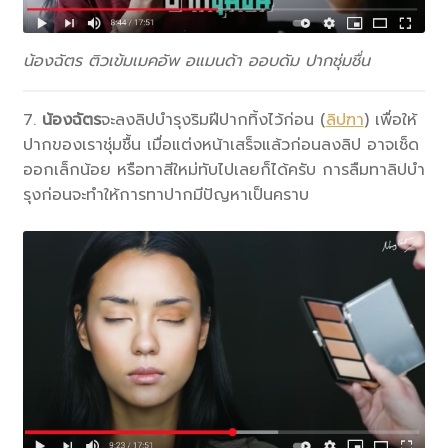
น้องฉัตร ติวเข้มเมคอัพ อแมนด้า ออบดัม ปากชุ่มชื่น
7.
น้องฉัตร
จะลงลิปบำรุงริมฝีปากทิ้งไว้ก่อน (
ลิปฑา
) เพื่อให้
ปากของเราชุ่มชื้น เมื่อแต่งหน้าเสร็จแล้วก่อนลงลิป อาจเช็ด
ออกเล็กน้อย หรือทาสีใหม่ทับไปเลยก็ได้ครับ การลืมทาลิปบำ
รุงก่อนจะทำให้การทาปากมีปัญหาเป็นคราบ