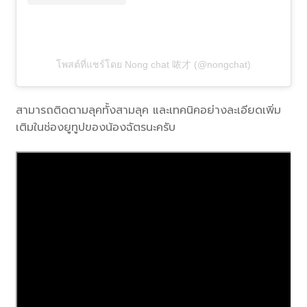
โพสต์ที่แชร์โดย Nong chat 哝才 (@nongchat)
สามารถติดตามลุคทั้งสามลุค และเทคนิคอย่างละเอียดเพิ่ม
เติมในช่องยูทูปของน้องฉัตรนะครับ