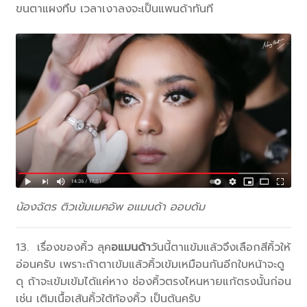
ขนตาแผงทึบ เวลาเงาลงจะเป็นแพนด้าทันที
น้องฉัตร ติวเข้มเมคอัพ อแมนด้า ออบดัม
13. เรื่องของคิ้ว ลุค
อแมนด้า
วันนี้ตาแข้มแล้วจึงเลือกสีคิ้วให้
อ่อนครับ เพราะถ้าตาเข้มแล้วคิ้วเข้มเหมือนกันอีกใบหน้าจะดู
ดุ ถ้าจะเข้มเข้มได้แค่หาง ช่องคิ้วตรงไหนหายแก้ตรงนั้นก่อน
เช่น เติมเนื้อเส้นคิ้วใต้ท้องคิ้ว เป็นต้นครับ