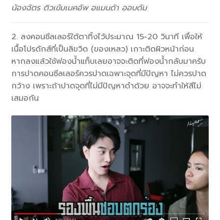
น้องฉัตร ติวเข้มเมคอัพ อแมนด้า ออบดัม
2. ลงคอนซีลเลอร์ใต้ตาทิ้งไว้ประมาณ 15-20 วินาที เพื่อให้
เนื้อโปรดักส์ที่เป็นลิขวิด (ของเหลว) เกาะติดผิวหน้าก่อน
หากลงแล้วใช้ฟองน้ำแท็บเลยอาจจะติดที่ฟองน้ำกลับมาครับ
การปาดคอนซีลเลอร์ควรปาดเฉพาะจุดที่มีปัญหา ไม่ควรปาด
กว้าง เพราะถ้าปาดจุดที่ไม่มีปัญหาดำด้วย อาจจะทำให้สีไม่
เสมอกัน