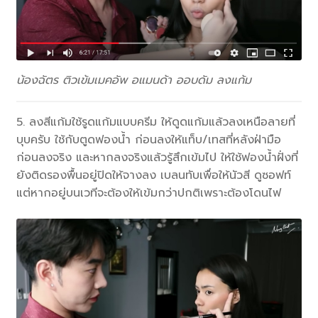
น้องฉัตร ติวเข้มเมคอัพ อแมนด้า ออบดัม ลงแก้ม
5. ลงสีแก้มใช้รูดแก้มแบบครีม ให้ดูดแก้มแล้วลงเหนือลายที่
บุบครับ ใช้กับตูดฟองน้ำ ก่อนลงให้แท็บ/เทสที่หลังฝ่ามือ
ก่อนลงจริง และหากลงจริงแล้วรู้สึกเข้มไป ให้ใช้ฟองน้ำฝั่งที่
ยังติดรองพื้นอยู่ปิดให้จางลง เบลนทับเพื่อให้นัวสี ดูซอฟท์
แต่หากอยู่บนเวทีจะต้องให้เข้มกว่าปกติเพราะต้องโดนไฟ